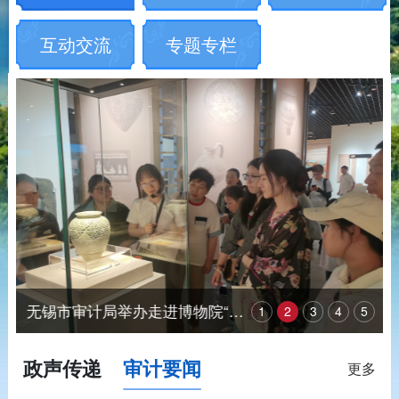
互动交流
专题专栏
无锡市审计局举办走进博物院“政府开放月”活动
1
2
3
4
5
政声传递
审计要闻
更多